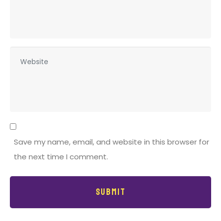
a
i
l
W
*
e
b
s
i
t
e
Save my name, email, and website in this browser for
the next time I comment.
Submit