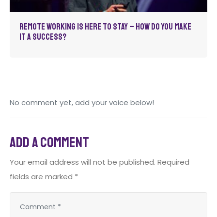
Remote Working is Here to Stay – How Do You Make
It a Success?
No comment yet, add your voice below!
Add a Comment
Your email address will not be published.
Required
fields are marked
*
C
o