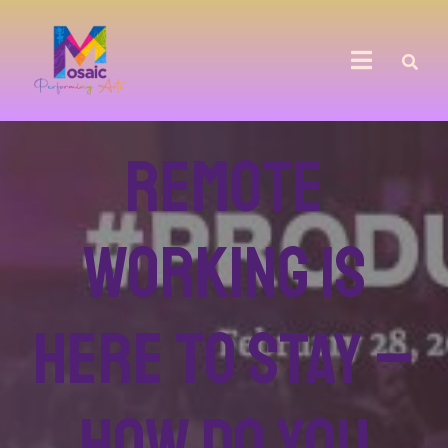
Remote
Working is
Here to Stay –
How Do You